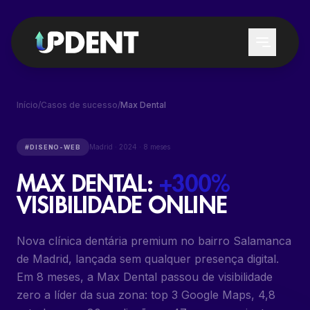
Início
/
Casos de sucesso
/
Max Dental
SERVIÇOS
Madrid
·
2024
·
8 meses
#
DISENO-WEB
MAX DENTAL
:
+300%
GERAÇÃO DE LEADS
A QUEM SERVIMOS
VISIBILIDADE ONLINE
POSICIONAMENTO NO GOOGLE E
CLÍNICAS DENTÁRIAS
CHATGPT
Nova clínica dentária premium no bairro Salamanca
DENTISTAS
SEO LOCAL DENTAL
de Madrid, lançada sem qualquer presença digital.
SERVIÇOS DENTÁRIOS
GOOGLE ADS DENTAL
Em 8 meses, a Max Dental passou de visibilidade
zero a líder da sua zona: top 3 Google Maps, 4,8
FORMAÇÃO
REATIVAÇÃO DE PACIENTES