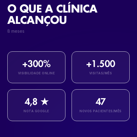
O QUE A CLÍNICA
ALCANÇOU
8 meses
+300%
+1.500
VISIBILIDADE ONLINE
VISITAS/MÊS
4,8 ★
47
NOTA GOOGLE
NOVOS PACIENTES/MÊS