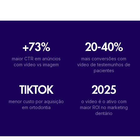
+73%
20-40%
maior CTR em anúncios
mais conversões com
com vídeo vs imagem
vídeo de testemunhos de
pacientes
TIKTOK
2025
menor custo por aquisição
o vídeo é o ativo com
em ortodontia
maior ROI no marketing
dentário