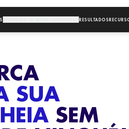
S
SERVIÇOS
A QUEM SERVIMOS
RESULTADOS
RECURS
RCA
POSICIONAMENTO NO GOOGLE E CHATGPT
Domínio na pesquisa orgânica e IAs como ChatGPT.
GOOGLE ADS DENTAL
DENTISTAS
SERVIÇOS
A SUA
DENTÁRIOS
Leads qualificados por tratamento desde o primeiro dia.
Dentistas em prática
Laboratórios,
privada que querem
REDES SOCIAIS ORGÂNICAS
distribuidores e
preencher a sua agenda.
fornecedores do sector.
Gestão de Instagram, Facebook e TikTok dental.
HEIA
SEM
DESIGN WEB DENTAL
Sites que convertem visitas em consultas marcadas.