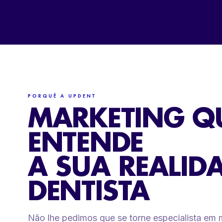
PORQUÊ A UPDENT
MARKETING Q
ENTENDE
A SUA REALID
DENTISTA
Não lhe pedimos que se torne especialista em 