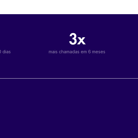
3x
 dias
mais chamadas em 6 meses