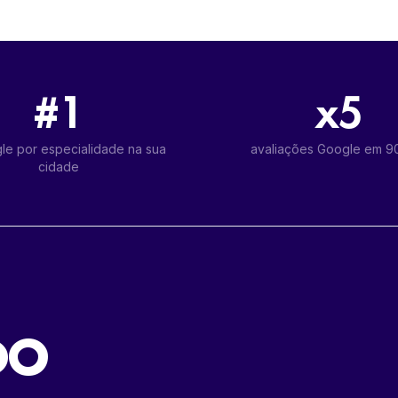
#1
x5
le por especialidade na sua
avaliações Google em 90
cidade
DO