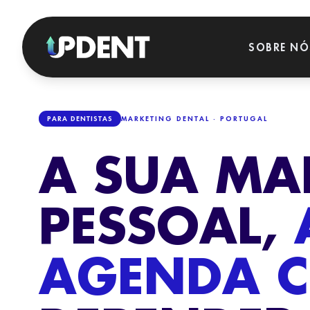
SOBRE NÓ
SOLUÇÕES ESTRATÉGICAS
PARA QUEM TRABALHAMOS?
PARA DENTISTAS
MARKETING DENTAL · PORTUGAL
A SUA MA
GERAÇÃO DE LEADS
Pacientes de alta intenção com Google Ads e Meta Ads.
SEO LOCAL DENTAL
CLÍNICAS
PESSOAL,
DENTÁRIAS
Posição #1 no Google Maps da sua cidade.
Clínicas
REATIVAÇÃO DE PACIENTES
multidisciplinares e
grupos dentários que
Recupere pacientes inativos e gere receita imediata.
AGENDA C
pretendem crescer.
PRODUÇÃO DE CONTEÚDOS + VÍDEO
Fotografia, vídeo e conteúdo profissional para clínicas.