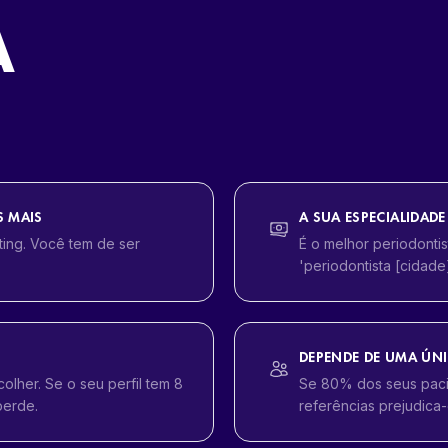
A
S MAIS
A SUA ESPECIALIDA
ting. Você tem de ser
É o melhor periodonti
'periodontista [cidade]
DEPENDE DE UMA ÚNI
lher. Se o seu perfil tem 8
Se 80% dos seus paci
perde.
referências prejudica-