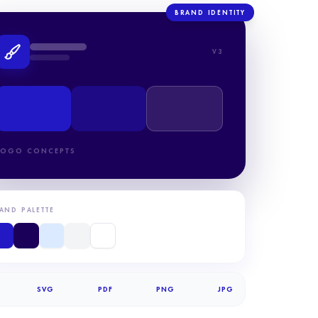
BRAND IDENTITY
V3
LOGO CONCEPTS
AND PALETTE
SVG
PDF
PNG
JPG