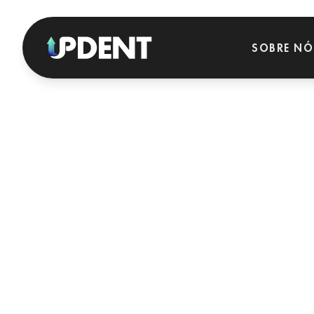
SOBRE NÓ
SOLUÇÕES ESTRATÉGICAS
PARA QUEM TRABALHAMOS?
GERAÇÃO DE LEADS
Pacientes de alta intenção com Google Ads e Meta Ads.
SEO LOCAL DENTAL
CLÍNICAS
DENTÁRIAS
Posição #1 no Google Maps da sua cidade.
Clínicas
REATIVAÇÃO DE PACIENTES
multidisciplinares e
grupos dentários que
Recupere pacientes inativos e gere receita imediata.
pretendem crescer.
PRODUÇÃO DE CONTEÚDOS + VÍDEO
Fotografia, vídeo e conteúdo profissional para clínicas.