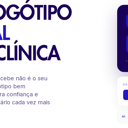
LOGÓTIPO
L
CLÍNICA
ecebe não é o seu
BR
ótipo bem
ra confiança e
ário cada vez mais
AI