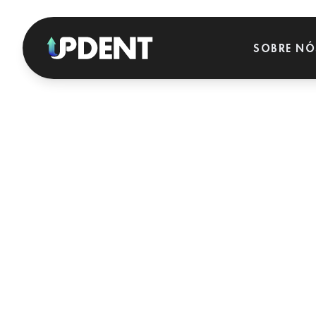
SOBRE NÓ
SOLUÇÕES ESTRATÉGICAS
PARA QUEM TRABALHAMOS?
GERAÇÃO DE LEADS
Pacientes de alta intenção com Google Ads e Meta Ads.
SEO LOCAL DENTAL
CLÍNICAS
DENTÁRIAS
Posição #1 no Google Maps da sua cidade.
Clínicas
REATIVAÇÃO DE PACIENTES
multidisciplinares e
grupos dentários que
Recupere pacientes inativos e gere receita imediata.
pretendem crescer.
PRODUÇÃO DE CONTEÚDOS + VÍDEO
Fotografia, vídeo e conteúdo profissional para clínicas.