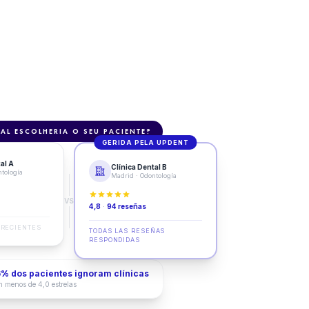
AL ESCOLHERIA O SEU PACIENTE?
GERIDA PELA UPDENT
al A
Clínica Dental B
tología
Madrid · Odontología
VS
4,8
·
94 reseñas
 RECIENTES
TODAS LAS RESEÑAS
RESPONDIDAS
% dos pacientes ignoram clínicas
 menos de 4,0 estrelas