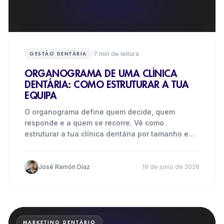
·
7
min de leitura
GESTÃO DENTÁRIA
ORGANOGRAMA DE UMA CLÍNICA
DENTÁRIA: COMO ESTRUTURAR A TUA
EQUIPA
O organograma define quem decide, quem
responde e a quem se recorre. Vê como
estruturar a tua clínica dentária por tamanho e
evita os erros mais frequentes.
José Ramón Díaz
19 de junio de 2026
MARKETING DENTÁRIO