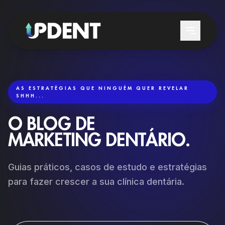
AS ESTRATÉGIAS QUE NINGUÉM QUER REVELAR
SHHH...
SERVIÇOS
O BLOG DE
GERAÇÃO DE LEADS
A QUEM SERVIMOS
MARKETING DENTÁRIO.
POSICIONAMENTO NO GOOGLE E
CLÍNICAS DENTÁRIAS
CHATGPT
Guias práticos, casos de estudo e estratégias
DENTISTAS
SEO LOCAL DENTAL
para fazer crescer a sua clínica dentária.
SERVIÇOS DENTÁRIOS
GOOGLE ADS DENTAL
FORMAÇÃO
REATIVAÇÃO DE PACIENTES