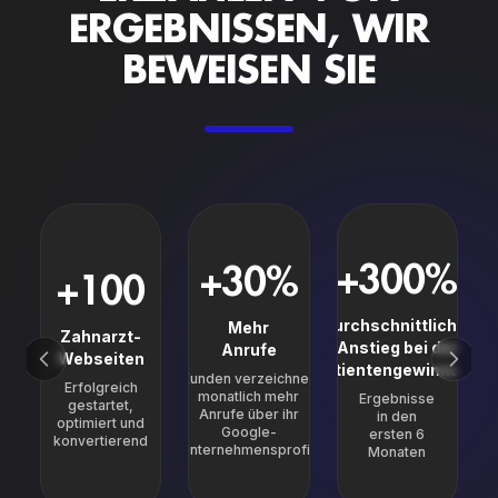
ERGEBNISSEN, WIR
BEWEISEN SIE
+300%
+30%
+100
Durchschnittlicher
Mehr
Zahnarzt-
Anstieg bei der
Anrufe
Webseiten
Patientengewinnung
Kunden verzeichnen
Erfolgreich
monatlich mehr
Ergebnisse
gestartet,
Anrufe über ihr
in den
optimiert und
Google-
ersten 6
konvertierend
Unternehmensprofil.
Monaten