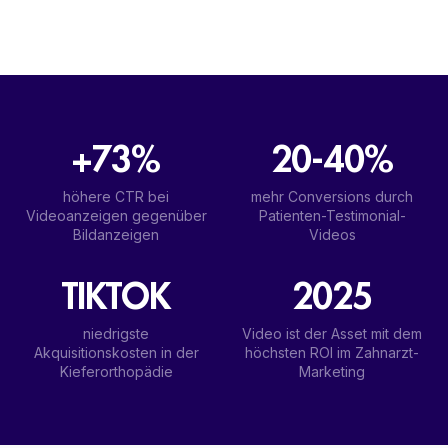
+73%
20-40%
höhere CTR bei
mehr Conversions durch
Videoanzeigen gegenüber
Patienten-Testimonial-
Bildanzeigen
Videos
TIKTOK
2025
niedrigste
Video ist der Asset mit dem
Akquisitionskosten in der
höchsten ROI im Zahnarzt-
Kieferorthopädie
Marketing