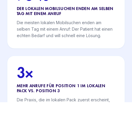
DER LOKALEN MOBILSUCHEN ENDEN AM SELBEN
TAG MIT EINEM ANRUF
Die meisten lokalen Mobilsuchen enden am
selben Tag mit einem Anruf: Der Patient hat einen
echten Bedarf und will schnell eine Lösung.
3×
MEHR ANRUFE FÜR POSITION 1 IM LOKALEN
PACK VS. POSITION 3
Die Praxis, die im lokalen Pack zuerst erscheint,
erhält fast dreimal so viele Anrufe wie die auf Platz
3: Auf der Karte zu stehen hilft – Platz 1 macht den
Unterschied.