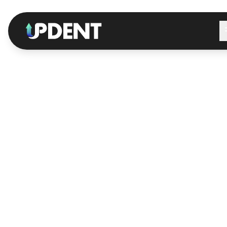
LEISTUNGEN
LEAD-GENERIERUNG
FÜR WEN
GOOGLE & CHATGPT POSITIONIERUNG
ZAHNARZTPRAXEN
LOKALES DENTAL SEO
ZAHNÄRZTE
GOOGLE ADS DENTAL
DENTAL-DIENSTLEISTER
PATIENTENREAKTIVIERUNG
AUSBILDUNG