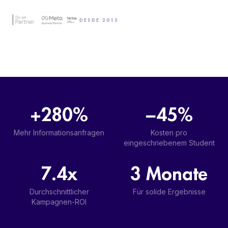
DESDE 2015
+280%
−45%
Mehr Informationsanfragen
Kosten pro
eingeschriebenem Student
7.4x
3 Monate
Durchschnittlicher
Für solide Ergebnisse
Kampagnen-ROI