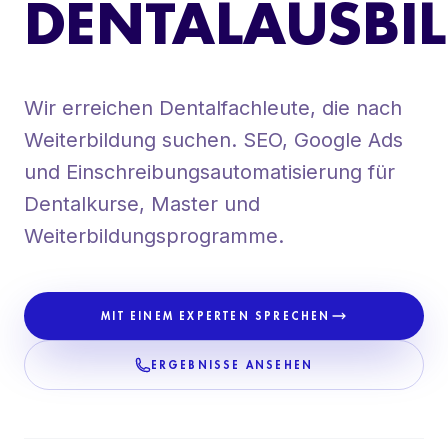
DENTALAUSBI
ORGANISCHE SOCIAL MEDIA
CONTENT-PRODUKTION + VIDEO
ZAHNARZT-WEBSITES
Wir erreichen Dentalfachleute, die nach
Weiterbildung suchen. SEO, Google Ads
und Einschreibungsautomatisierung für
Dentalkurse, Master und
Weiterbildungsprogramme.
MIT EINEM EXPERTEN SPRECHEN
ERGEBNISSE ANSEHEN