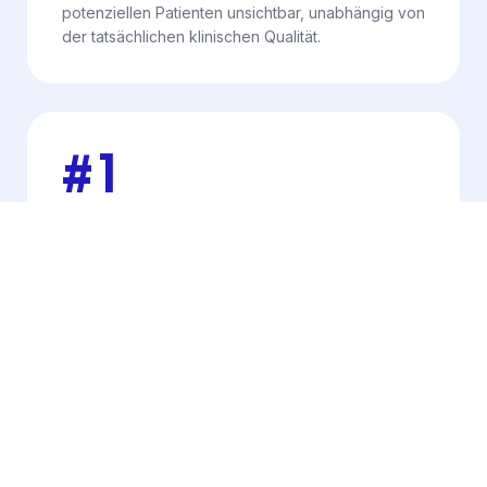
potenziellen Patienten unsichtbar, unabhängig von
der tatsächlichen klinischen Qualität.
#1
RANKINGFAKTOR IM LOKALEN GOOGLE-PACK
MOZ LOCAL SEARCH RANKING FACTORS
Google verwendet Anzahl und Qualität der
Bewertungen als direktes Signal um Ihr Listing im
lokalen Pack zu positionieren.