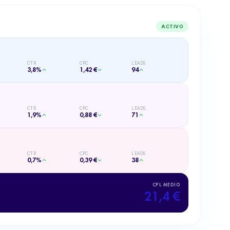
ACTIVO
CTR
CPC
LEADS
3,8%
1,42 €
94
CTR
CPC
LEADS
1,9%
0,88 €
71
CTR
CPC
LEADS
0,7%
0,39 €
38
CPL MEDIO
21,4 €