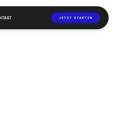
NTAKT
JETZT STARTEN
PT.
BILDUNG
ersitäten, Master-
iengänge und
alfortbildungen.
te.