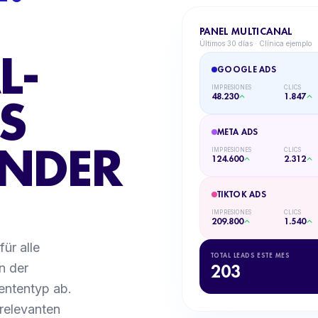
PANEL MULTICANAL
Últimos 30 días · Clínica ejemplo
L-
GOOGLE ADS
IMPRESIONES
CLICS
48.230
1.847
S
META ADS
ENDER
IMPRESIONES
CLICS
124.600
2.312
TIKTOK ADS
IMPRESIONES
CLICS
209.800
1.540
ür alle
TOTAL LEADS ESTE MES
203
n der
ententyp ab.
relevanten