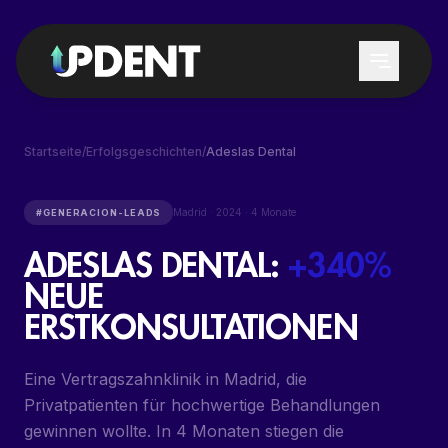
Startseite
/
Erfolgsgeschichten
/
Adeslas Dental
LEISTUNGEN
Madrid
·
2024
·
4 Monate
#
GENERACION-LEADS
ADESLAS DENTAL
:
+340%
LEAD-GENERIERUNG
FÜR WEN
NEUE
GOOGLE & CHATGPT
ZAHNARZTPRAXEN
ERSTKONSULTATIONEN
POSITIONIERUNG
ZAHNÄRZTE
LOKALES DENTAL SEO
Eine Vertragszahnklinik in Madrid, die
DENTAL-DIENSTLEISTER
GOOGLE ADS DENTAL
Privatpatienten für hochwertige Behandlungen
AUSBILDUNG
gewinnen wollte. In 4 Monaten stiegen die
PATIENTENREAKTIVIERUNG