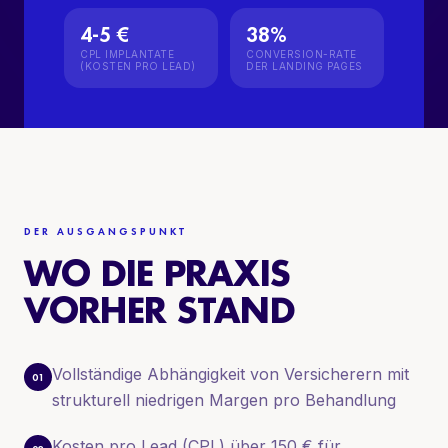
4-5 €
38%
CPL IMPLANTATE
CONVERSION-RATE
(KOSTEN PRO LEAD)
DER LANDING PAGES
DER AUSGANGSPUNKT
WO DIE PRAXIS
VORHER STAND
Vollständige Abhängigkeit von Versicherern mit
01
strukturell niedrigen Margen pro Behandlung
Kosten pro Lead (CPL) über 150 € für