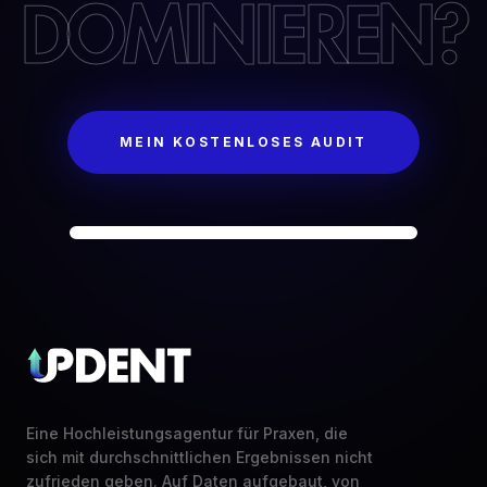
DOMINIEREN?
MEIN KOSTENLOSES AUDIT
Eine Hochleistungsagentur für Praxen, die
sich mit durchschnittlichen Ergebnissen nicht
zufrieden geben. Auf Daten aufgebaut, von