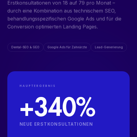
Erstkonsultationen von 18 auf 79 pro Monat –
ORGANISCHE SOCIAL MEDIA
durch eine Kombination aus technischem SEO,
behandlungsspezifischen Google Ads und für die
CONTENT-PRODUKTION + VIDEO
Conversion optimierten Landing Pages.
ZAHNARZT-WEBSITES
Dental-SEO & GEO
Google Ads für Zahnärzte
Lead-Generierung
HAUPTERGEBNIS
+340%
NEUE ERSTKONSULTATIONEN