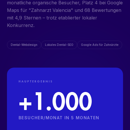
monatliche organische Besucher, Platz 4 bei Google
ORGANISCHE SOCIAL MEDIA
Maps für "Zahnarzt Valencia" und 68 Bewertungen
mit 4,9 Sternen – trotz etablierter lokaler
CONTENT-PRODUKTION + VIDEO
Konkurrenz.
ZAHNARZT-WEBSITES
Dental-Webdesign
Lokales Dental-SEO
Google Ads für Zahnärzte
HAUPTERGEBNIS
+1.000
BESUCHER/MONAT IN 5 MONATEN