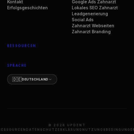
Kontakt
Google Ads Zahnarzt
Erfolgsgeschichten
Lokales SEO Zahnarzt
Leadgenerierung
Social Ads
Zahnarzt Webseiten
Zahnarzt Branding
RESSOURCEN
SPRACHE
🇩🇪
DEUTSCHLAND
©
2026
UPDENT
RESSOURCEN
DATENSCHUTZERKLÄRUNG
NUTZUNGSBEDINGUNGE