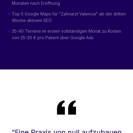
Monaten nach Eröffnung
Top 5 Google Maps für "Zahnarzt Valencia" ab der dritten
Woche aktivem SEO
35-40 Termine im ersten vollständigen Monat zu Kosten
von 25-30 € pro Patient über Google Ads
“
Eine Praxis von null aufzubauen