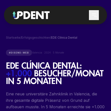
Startseite
/
Erfolgsgeschichten
/
EDE Clínica Dental
LEISTUNGEN
Valencia
·
2024
·
5 Monate
#
DISENO-WEB
EDE CLÍNICA DENTAL
:
LEAD-GENERIERUNG
FÜR WEN
+1.000
BESUCHER/MONAT
GOOGLE & CHATGPT
ZAHNARZTPRAXEN
IN 5 MONATEN
POSITIONIERUNG
ZAHNÄRZTE
LOKALES DENTAL SEO
Eine neue universitäre Zahnklinik in Valencia, die
DENTAL-DIENSTLEISTER
GOOGLE ADS DENTAL
ihre gesamte digitale Präsenz von Grund auf
AUSBILDUNG
aufbauen musste. In 5 Monaten erreichte sie +1.000
PATIENTENREAKTIVIERUNG