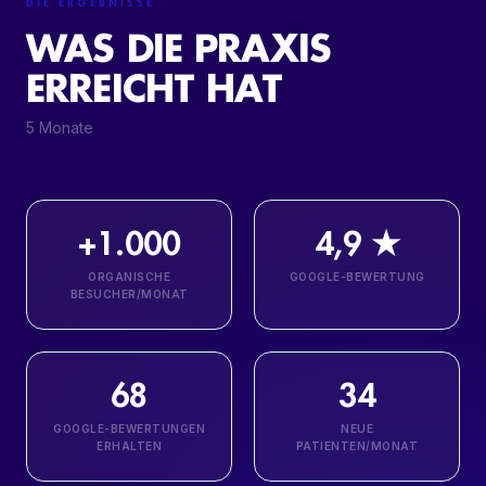
DIE ERGEBNISSE
WAS DIE PRAXIS
ERREICHT HAT
5 Monate
+1.000
4,9 ★
ORGANISCHE
GOOGLE-BEWERTUNG
BESUCHER/MONAT
68
34
GOOGLE-BEWERTUNGEN
NEUE
ERHALTEN
PATIENTEN/MONAT